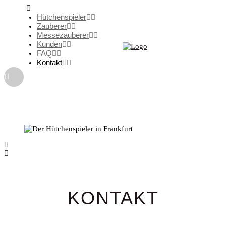
Hütchenspieler
Zauberer
Messezauberer
Kunden
FAQ
Kontakt
KONTAKT