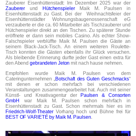
Zauberer Eisenhüttenstadt: Im Dezember 2025 war der
Zauberer
und
Hütchenspieler
Maik M. Paulsen in
Eisenhüttenstadt zu Gast. Bei der Weihnachtsfeier der
Eisenhüttenstädter Wohnungsbaugenossenschaft eG
verzauberte er die ca. 60 Mitarbeiter als Tischzauberer und
Hütchenspieler direkt an den Tischen. Zu späterer Stunde
eröffnete er dann sein mobiles Casino. Als echter Show-
Falschspieler verblüffte Maik M. Paulsen die Gäste an
seinem Black-Jack-Tisch. An einem weiteren Roulette-
Tisch konnten die Gästen ebenfalls ihr Glück versuchen.
Als bleibende Erinnerung durfte jeder Gast einen extra für
den Abend
gebrandeten Jeton
mit nach hause nehmen.
Empfohlen wurde Maik M. Paulsen von dem
Cateringunternehmen „
Botschaft des Guten Geschmacks
“
mit denen er schon mehrfach bei verschiedenen
Veranstaltungen zusammengearbeitet hat. Auch mit seiner
Künstl- und Kreativagentur der
Paulsen & Consorten
GmbH
war Maik M. Paulsen schon mehrfach in
Eisenhüttenstadt zu Gast. Schon mehrmals hier es im
Friedrich-Wolf-Theater
Vorhang hoch und Bühne frei für
BEST OF VARIETÉ by Maik M. Paulsen
.