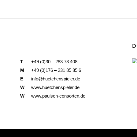
D
T
+49 (0)30 – 283 73 408
M
+49 (0)176 – 231 85 85 6
E
info@huetchenspieler.de
W
www.huetchenspieler.de
W
www.paulsen-consorten.de