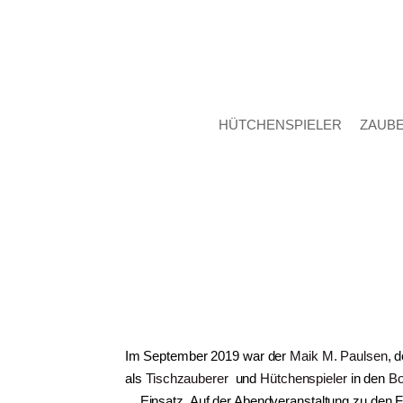
HÜTCHENSPIELER
ZAUB
Im September 2019 war der
Maik M. Paulsen
, 
als
Tischzauberer
und
Hütchenspieler
in den
Bo
Einsatz. Auf der Abendveranstaltung zu den F