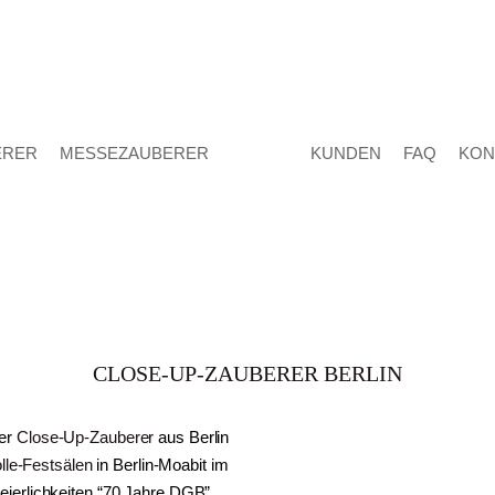
ERER
MESSEZAUBERER
KUNDEN
FAQ
KON
CLOSE-UP-ZAUBERER BERLIN
der
Close-Up-Zauberer
aus Berlin
lle-Festsälen
in Berlin-Moabit im
eierlichkeiten “70 Jahre DGB”