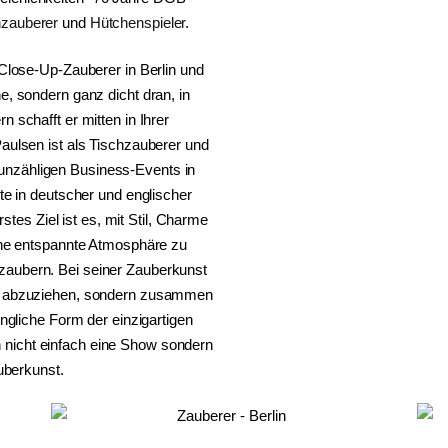
hzauberer
und
Hütchenspieler
.
Close-Up-Zauberer in Berlin und
, sondern ganz dicht dran, in
 schafft er mitten in Ihrer
ulsen ist als Tischzauberer und
unzähligen Business-Events in
te in deutscher und englischer
es Ziel ist es, mit Stil, Charme
ne entspannte Atmosphäre zu
 zaubern. Bei seiner Zauberkunst
how abzuziehen, sondern zusammen
ingliche Form der einzigartigen
 nicht einfach eine Show sondern
auberkunst.