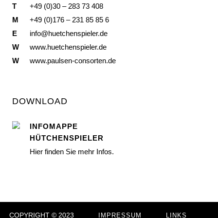
T
+49 (0)30 – 283 73 408
M
+49 (0)176 – 231 85 85 6
E
info@huetchenspieler.de
W
www.huetchenspieler.de
W
www.paulsen-consorten.de
DOWNLOAD
INFOMAPPE
HÜTCHENSPIELER
Hier finden Sie mehr Infos.
COPYRIGHT © 2023
IMPRESSUM
LINKS