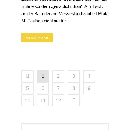
Bühne sondern „ganz dicht dran“. Am Tisch,
an der Bar oder am Messestand zaubert Maik
M. Paulsen nicht nur für...
READ MORE
1
2
3
4
5
6
7
8
9
10
11
12