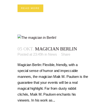
READ MORE
05 OKT.
MAGICIAN BERLIN
Posted at 23:49h
in
News
Share
Magician Berlin: Flexible, friendly, with a
special sense of humor and impeccable
manners, the magician Maik M. Paulsen is the
guarantee that your events will be a real
magical highlight. Far from dusty rabbit
clichés, Maik M. Paulsen enchants his
viewers. In his work as...