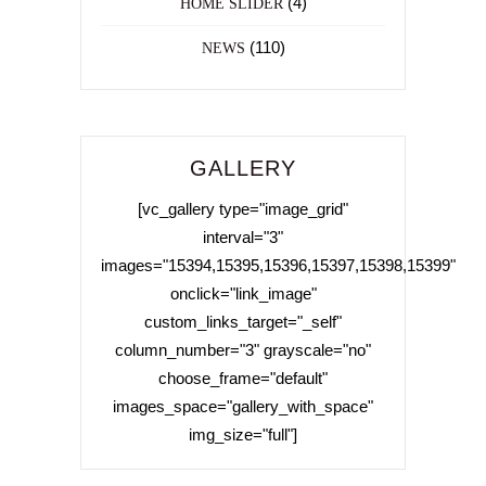
(4)
HOME SLIDER
(110)
NEWS
GALLERY
[vc_gallery type="image_grid"
interval="3"
images="15394,15395,15396,15397,15398,15399"
onclick="link_image"
custom_links_target="_self"
column_number="3" grayscale="no"
choose_frame="default"
images_space="gallery_with_space"
img_size="full"]