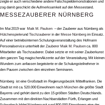
zeigte er auch verschiedene andere Falschspieldemonstrationen und
zog damit geschickt die Aufmerksamkeit auf den Messestand.
MESSEZAUBERER NÜRNBERG
Im Mai 2019 war
Maik M. Paulsen
– der Zauberer aus Nürnberg als
Hütchenspieler
und
Tischzauberer
in der
Messe Nürnberg
im Einsatz.
Auf einer betriebsinternen Schulungsveranstaltung des Hofmann
Personalservice unterhielt der
Zauberer
Maik M. Paulsen
ca. 800
Mitarbeiter als Tischzauberer. Dabei setzte er mit seiner Zauberkunst
den ganzen Tag magischenAkzente auf der Veranstaltung. Mit kleinen
Wundern zum anfassen begeisterte er die Schulungsteilnehmer in
den Pausen zwischen den einzelnen Seminaren.
Nürnberg ist eine Großstadt im Regierungsbezirk Mittelfranken. Die
Stadt ist mit ca. 520.000 Einwohnern nach
München
die größte Stadt
Bayerns und gehört damit zu den 15 größten Städten Deutschlands.
Zusammen mit den direkten Nachbarstädten Fürth, Erlangen und
Schwabach bildet Nürnberg mit rund 800.000 Einwohnern eine der