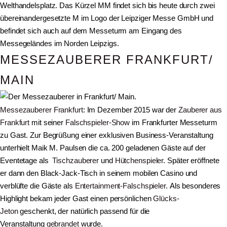
Welthandelsplatz. Das Kürzel MM findet sich bis heute durch zwei
übereinandergesetzte M im Logo der Leipziger Messe GmbH und
befindet sich auch auf dem Messeturm am Eingang des
Messegeländes im Norden Leipzigs.
MESSEZAUBERER FRANKFURT/
MAIN
Messezauberer Frankfurt
: Im Dezember 2015 war der
Zauberer aus
Frankfurt
mit seiner
Falschspieler-Show
im Frankfurter Messeturm
zu Gast. Zur Begrüßung einer exklusiven Business-Veranstaltung
unterhielt Maik M. Paulsen die ca. 200 geladenen Gäste auf der
Eventetage als
Tischzauberer
und
Hütchenspieler
. Später eröffnete
er dann den Black-Jack-Tisch in seinem mobilen Casino und
verblüfte die Gäste als
Entertainment-Falschspieler
. Als besonderes
Highlight bekam jeder Gast einen persönlichen
Glücks-
Jeton
geschenkt, der natürlich passend für die
Veranstaltung
gebrandet
wurde.