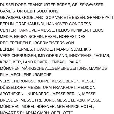
DÜSSELDORF
, FRANKFURTER BÖRSE, GELSENWASSER,
GAME STOP, GEBIT SOLUTIONS,
GEWOBAG,
GODELAND
,
GOP VARIETÉ ESSEN
, GRAND HYATT
BERLIN, GRAPHAMUNDI,
HANNOVER CONGRESS
CENTER
,
HANNOVER-MESSE
, HELIOS KLINIKEN, HELIOS
MEDIA,
HENRY SCHEIN
,
HEXAL
, HOFFEST DES
REGIERENDEN BÜRGERMEISTERS VON
BERLIN,
HERMES
,
HOWOGE
, HVD-POTSDAM, IKK-
VERSICHERUNGEN, IMD ODERLAND,
INNOTRANS
, JAGUAR,
KPMG, KTR, LAND ROVER, LENBACH PALAIS
MÜNCHEN,
MÄRKISCHE ALLGEMEINE ZEITUNG
,
MAXIMUS
FILM
, MECKLENBURGISCHE
VERSICHERUNGSGRUPPE,
MESSE BERLIN
,
MESSE
DÜSSELDORF
,
MESSETURM FRANKFURT
, MEDICON
APOTHEKEN – NÜRNBERG, MESSE BERLIN,
MESSE
DRESDEN
,
MESSE FREIBURG
,
MESSE LEIPZIG
,
MESSE
MÜNCHEN
, MÖBEL-HÖFFNER, MÖVENPICK HOTEL,
NOVARTIS PHARMA GMBH,
OPEL
, OTTO