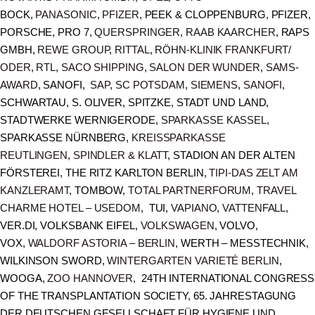
BOCK,
PANASONIC
,
PFIZER
, PEEK & CLOPPENBURG, PFIZER,
PORSCHE, PRO 7,
QUERSPRINGER
,
RAAB KAARCHER
, RAPS
GMBH,
REWE GROUP
,
RITTAL
,
RÖHN-KLINIK FRANKFURT/
ODER
,
RTL
,
SACO SHIPPING
,
SALON DER WUNDER
,
SAMS-
AWARD
, SANOFI,
SAP
,
SC POTSDAM
,
SIEMENS
,
SANOFI
,
SCHWARTAU, S. OLIVER, SPITZKE, STADT UND LAND,
STADTWERKE WERNIGERODE,
SPARKASSE KASSEL
,
SPARKASSE NÜRNBERG,
KREISSPARKASSE
REUTLINGEN
,
SPINDLER & KLATT
, STADION AN DER ALTEN
FÖRSTEREI, THE RITZ KARLTON BERLIN,
TIPI-DAS ZELT AM
KANZLERAMT
, TOMBOW,
TOTAL PARTNERFORUM
,
TRAVEL
CHARME HOTEL – USEDOM
, TUI,
VAPIANO
,
VATTENFALL
,
VER.DI, VOLKSBANK EIFEL,
VOLKSWAGEN
, VOLVO,
VOX,
WALDORF ASTORIA – BERLIN
, WERTH – MESSTECHNIK,
WILKINSON SWORD,
WINTERGARTEN VARIETÉ BERLIN
,
WOOGA,
ZOO HANNOVER
, 24TH INTERNATIONAL CONGRESS
OF THE TRANSPLANTATION SOCIETY, 65. JAHRESTAGUNG
DER DEUTSCHEN GESELLSCHAFT FÜR HYGIENE UND