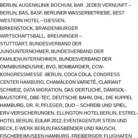
BERLIN,
AUGENKLINIK BOCHUM
,
BAR JEDER VERNUNFT –
BERLIN
, BAS,
BASF
, BERLINER WASSERBETRIEBE,
BEST
WESTERN HOTEL – GIESSEN
,
BIRKENSTOCK,
BRANDENBURGER
WIRTSCHAFTSBALL,
BREUNINGER –
STUTTGART
,
BUNDESVERBAND DER
JUNGUNTERNEHMER
,
BUNDESVERBAND DER
FAMILIENUNTERNEHMER
, BUNDESVERBAND DER
OMNIBUSINDUSRIE, BVG, BOMBARDIER,
CCW-
KONGRESSMESSE -BERLIN
, COCA COLA,
CONGRESS
CENTER HAMBURG
, CHAMÄLEON VARIETÉ, CLARIANT
SCHWEIZ,
DATA MIGRATION
, DAS OERTLICHE, DÄMISOL-
BAUSTOFFE, DBE-TEC, DEUTSCHE BAHN, DHL, DIE KUPPEL
HAMBURG,
DR. R. PFLEGER
, DUO – SCHREIB UND SPIEL,
ERV-VERSICHERUNGEN,
ELLINGTON HOTEL BERLIN
,
ESTREL-
HOTEL BERLIN
, EULAR 2012,
EVENTAGENTUR STEIN UND
BECK
,
E-WERK BERLIN
,FASSBENDER UND RAUSCH,
FISCHEREIMUSEEN HAMBURG, FREIBERGER,
FLUGHAFEN