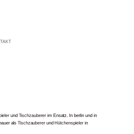
TAKT
ieler
und
Tischzauberer
im Ensatz. In berlin und in
hauer als
Tischzauberer
und
Hütchenspieler
in