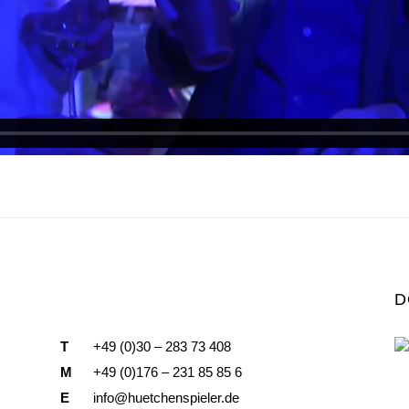
D
T
+49 (0)30 – 283 73 408
M
+49 (0)176 – 231 85 85 6
E
info@huetchenspieler.de