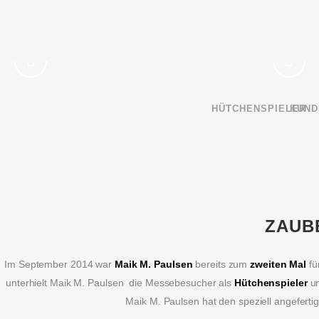
HÜTCHENSPIELER
KUND
ZAUB
Im September 2014 war
Maik M. Paulsen
bereits zum
zweiten Mal
fü
unterhielt Maik M. Paulsen die Messebesucher als
Hütchenspieler
u
Maik M. Paulsen hat den speziell angeferti