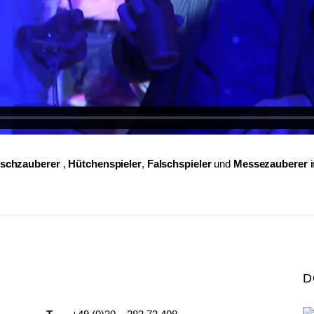
ischzauberer
,
Hütchenspieler
,
Falschspieler
und
Messezauberer
D