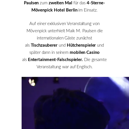
Paulsen
zum
zweiten Mal
für das
4-Sterne-
Mövenpick Hotel Berlin
im Einsatz.
Auf einer exklusiven Veranstaltung von
Mövenpick unterhielt Maik M. Paulsen die
internationalen Gäste zunächst
als
Tischzauberer
und
Hütchenspieler
und
später dann in seinem
mobilen Casino
als
Entertainment-Falschspieler
.
Die gesamte
Veranstaltung war auf Englisch.