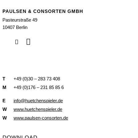
PAULSEN & CONSORTEN GMBH
Pasteurstraße 49
10407 Berlin
T
+49 (0)30 – 283 73 408
M
+49 (0)176 – 231 85 85 6
E
info@huetchenspieler.de
W
www.huetchenspieler.de
W
www.paulsen-consorten.de
DOWNLOAD