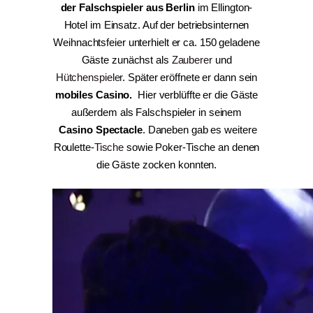
der Falschspieler aus Berlin
im Ellington-
Hotel im Einsatz. Auf der betriebsinternen
Weihnachtsfeier unterhielt er ca. 150 geladene
Gäste zunächst als
Zauberer
und
Hütchenspieler
. Später eröffnete er dann sein
mobiles Casino.
Hier verblüffte er die Gäste
außerdem als Falschspieler in seinem
Casino Spectacle
. Daneben gab es weitere
Roulette-
Tische
sowie Poker-Tische an denen
die Gäste zocken konnten.