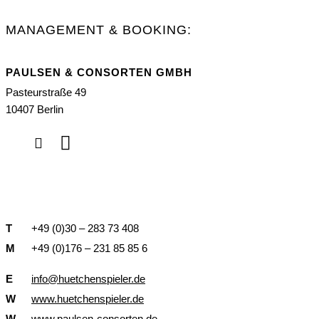
MANAGEMENT & BOOKING:
PAULSEN & CONSORTEN GMBH
Pasteurstraße 49
10407 Berlin
T
+49 (0)30 – 283 73 408
M
+49 (0)176 – 231 85 85 6
E
info@huetchenspieler.de
W
www.huetchenspieler.de
W
www.paulsen-consorten.de