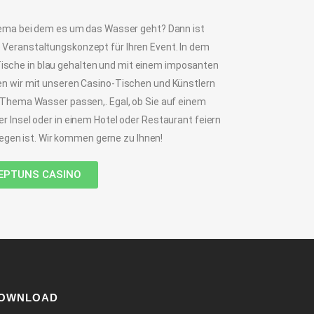
hema bei dem es um das Wasser geht? Dann ist
e Veranstaltungskonzept für Ihren Event. In dem
Tische in blau gehalten und mit einem imposanten
en wir mit unseren Casino-Tischen und Künstlern
m Thema Wasser passen,. Egal, ob Sie auf einem
er Insel oder in einem Hotel oder Restaurant feiern
gen ist. Wir kommen gerne zu Ihnen!
EPTUNS CASINO
OWNLOAD