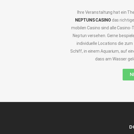
Ihre Veranstaltung hat ein T
NEPTUNS CASINO
das richtig
mobilen Casino sind alle Casino-
Neptun versehen. Gerne bespiel
individuelle Locations die zu
Schiff, in einem Aquarium, auf ein
dass am Wasser gele
N
D