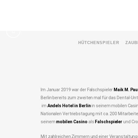
HÜTCHENSPIELER
ZAUB
Im Januar 2019 war der Falschspieler
Maik M. Pau
Berlin bereits zum zweiten mal für das Dental-
im
Andels Hotel
in Berlin
in seinem mobilen Casino
Nationalen Vertriebstagung mit ca. 200 Mitarbeite
seinem
mobilen Casino
als
Falschspieler
und Cro
Mit zahlreichen Zimmern und einer Veranstaltun