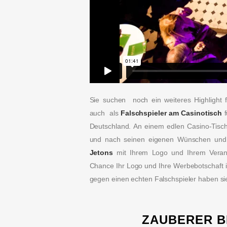
Sie suchen noch ein weiteres Highlight
auch als
Falschspieler am Casinotisch
f
Deutschland. An einem edlen Casino-Tisch 
und nach seinen eigenen Wünschen und
Jetons
mit Ihrem Logo und Ihrem Veran
Chance Ihr Logo und Ihre Werbebotschaft i
gegen einen echten Falschspieler haben sie
ZAUBERER B