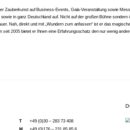
ner Zauberkunst auf Business-Events, Gala-Veranstaltung sowie Messev
rg sowie in ganz Deutschland auf. Nicht auf der großen Bühne sonder
hauer. Nah, direkt und mit „Wundern zum anfassen“ ist er das magische 
n seit 2005
bietet er Ihnen eine Erfahrungsschatz den nur wenig ande
D
T
+49 (0)30 – 283 73 408
M
+49 (0)176 – 231 85 85 6