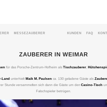
ERER
MESSEZAUBERER
KUNDEN
FAQ
KON
ZAUBERER IN WEIMAR
sen
für das Porsche-Zentrum-Hofheim als
Tischzauberer
,
Hütchenspi
r-Land
unterhielt
Maik M. Paulsen
ca. 130 geladene Gäste als
Zauber
erer Stunde versammelten sich dann die Gäste um den
Casino-Tisch
un
Falschspieler betrügen.