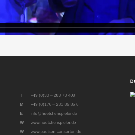
D
T
+49 (0)30 – 283 73 408
M
+49 (0)176 – 231 85 85 6
E
info@huetchenspieler.de
W
www.huetchenspieler.de
W
www.paulsen-consorten.de