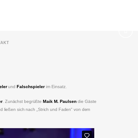
TAKT
eler
und
Falschspieler
im Einsatz.
er
. Zunächst begrüßte
Maik M. Paulsen
die Gäste
d ließen sich nach „Strich und Faden“ von dem