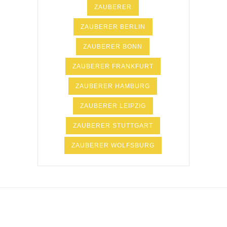
ZAUBERER
ZAUBERER BERLIN
ZAUBERER BONN
ZAUBERER FRANKFURT
ZAUBERER HAMBURG
ZAUBERER LEIPZIG
ZAUBERER STUTTGART
ZAUBERER WOLFSBURG