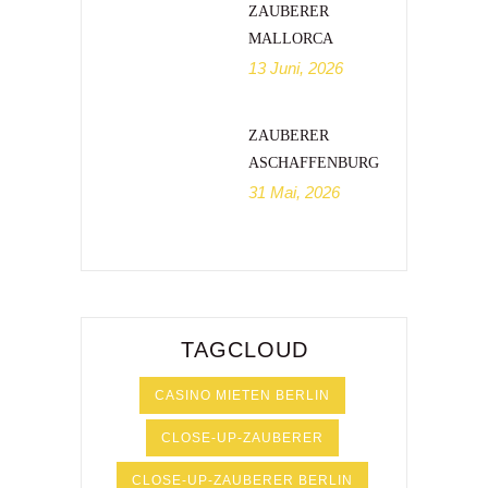
ZAUBERER
MALLORCA
13 Juni, 2026
ZAUBERER
ASCHAFFENBURG
31 Mai, 2026
TAGCLOUD
CASINO MIETEN BERLIN
CLOSE-UP-ZAUBERER
CLOSE-UP-ZAUBERER BERLIN