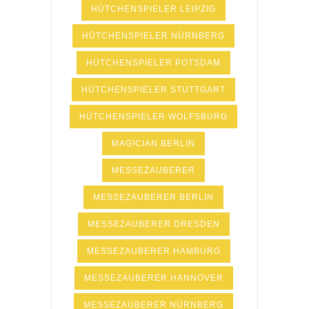
HÜTCHENSPIELER LEIPZIG
HÜTCHENSPIELER NÜRNBERG
HÜTCHENSPIELER POTSDAM
HÜTCHENSPIELER STUTTGART
HÜTCHENSPIELER WOLFSBURG
MAGICIAN BERLIN
MESSEZAUBERER
MESSEZAUBERER BERLIN
MESSEZAUBERER DRESDEN
MESSEZAUBERER HAMBURG
MESSEZAUBERER HANNOVER
MESSEZAUBERER NÜRNBERG