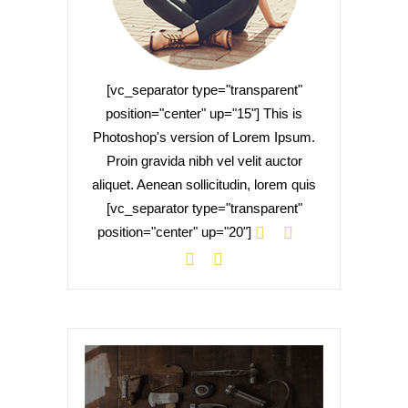
[vc_separator type="transparent"
position="center" up="15"] This is
Photoshop's version of Lorem Ipsum.
Proin gravida nibh vel velit auctor
aliquet. Aenean sollicitudin, lorem quis
[vc_separator type="transparent"
position="center" up="20"]