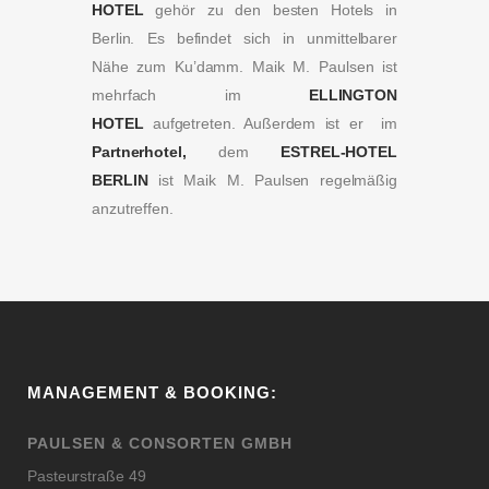
HOTEL
gehör zu den besten Hotels in
Berlin. Es befindet sich in unmittelbarer
Nähe zum Ku’damm. Maik M. Paulsen ist
mehrfach im
ELLINGTON
HOTEL
aufgetreten. Außerdem ist er im
Partnerhotel,
dem
ESTREL-HOTEL
BERLIN
ist Maik M. Paulsen regelmäßig
anzutreffen.
MANAGEMENT & BOOKING:
PAULSEN & CONSORTEN GMBH
Pasteurstraße 49