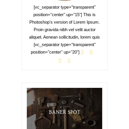
[vc_separator type="transparent"
position="center" up="15"] This is
Photoshop's version of Lorem Ipsum.
Proin gravida nibh vel velit auctor
aliquet. Aenean sollicitudin, lorem quis
[vc_separator type="transparent"
position="center" up="20"]