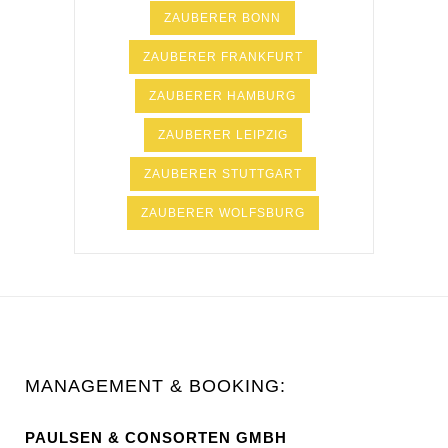
ZAUBERER BONN
ZAUBERER FRANKFURT
ZAUBERER HAMBURG
ZAUBERER LEIPZIG
ZAUBERER STUTTGART
ZAUBERER WOLFSBURG
MANAGEMENT & BOOKING:
PAULSEN & CONSORTEN GMBH