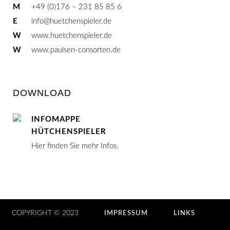
M
+49 (0)176 – 231 85 85 6
E
info@huetchenspieler.de
W
www.huetchenspieler.de
W
www.paulsen-consorten.de
DOWNLOAD
INFOMAPPE
HÜTCHENSPIELER
Hier finden Sie mehr Infos.
COPYRIGHT © 2023
IMPRESSUM
LINKS