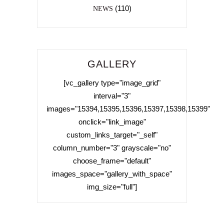
(110)
NEWS
GALLERY
[vc_gallery type="image_grid"
interval="3"
images="15394,15395,15396,15397,15398,15399"
onclick="link_image"
custom_links_target="_self"
column_number="3" grayscale="no"
choose_frame="default"
images_space="gallery_with_space"
img_size="full"]