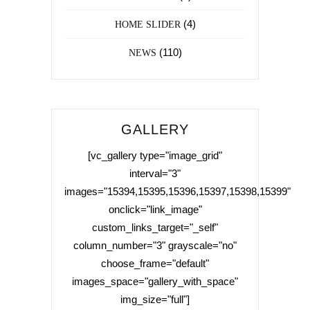
(4)
HOME SLIDER
(110)
NEWS
GALLERY
[vc_gallery type="image_grid"
interval="3"
images="15394,15395,15396,15397,15398,15399"
onclick="link_image"
custom_links_target="_self"
column_number="3" grayscale="no"
choose_frame="default"
images_space="gallery_with_space"
img_size="full"]