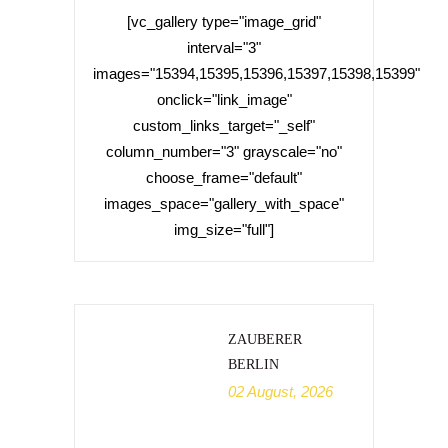
[vc_gallery type="image_grid"
interval="3"
images="15394,15395,15396,15397,15398,15399"
onclick="link_image"
custom_links_target="_self"
column_number="3" grayscale="no"
choose_frame="default"
images_space="gallery_with_space"
img_size="full"]
ZAUBERER
BERLIN
02 August, 2026