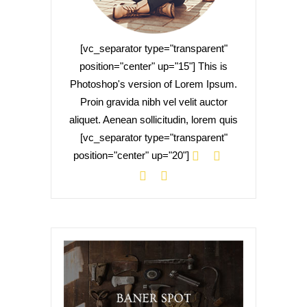
[vc_separator type="transparent"
position="center" up="15"] This is
Photoshop's version of Lorem Ipsum.
Proin gravida nibh vel velit auctor
aliquet. Aenean sollicitudin, lorem quis
[vc_separator type="transparent"
position="center" up="20"]