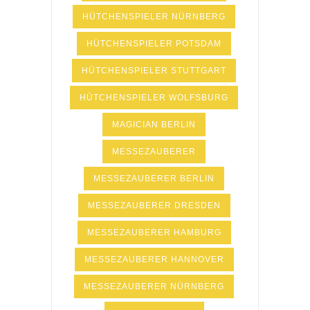
HÜTCHENSPIELER NÜRNBERG
HÜTCHENSPIELER POTSDAM
HÜTCHENSPIELER STUTTGART
HÜTCHENSPIELER WOLFSBURG
MAGICIAN BERLIN
MESSEZAUBERER
MESSEZAUBERER BERLIN
MESSEZAUBERER DRESDEN
MESSEZAUBERER HAMBURG
MESSEZAUBERER HANNOVER
MESSEZAUBERER NÜRNBERG