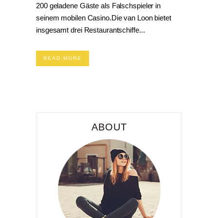
200 geladene Gäste als Falschspieler in
seinem mobilen Casino.Die van Loon bietet
insgesamt drei Restaurantschiffe...
READ MORE
ABOUT