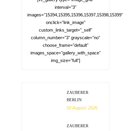
interval="3"
images="15394,15395,15396,15397,15398,15399"
onclick="link_image"
custom_links_target="_self"
column_number="3" grayscale="no"
choose_frame="default"
images_space="gallery_with_space"
img_size="full"]
ZAUBERER
BERLIN
02 August, 2026
ZAUBERER