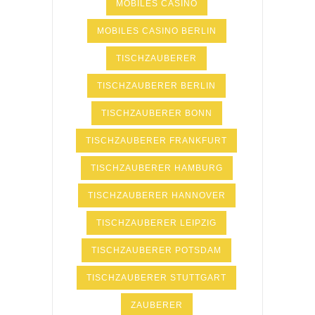
MOBILES CASINO
MOBILES CASINO BERLIN
TISCHZAUBERER
TISCHZAUBERER BERLIN
TISCHZAUBERER BONN
TISCHZAUBERER FRANKFURT
TISCHZAUBERER HAMBURG
TISCHZAUBERER HANNOVER
TISCHZAUBERER LEIPZIG
TISCHZAUBERER POTSDAM
TISCHZAUBERER STUTTGART
ZAUBERER