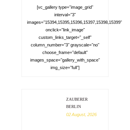
[vc_gallery type="image_grid"
interval="3"
images="15394,15395,15396,15397,15398,15399"
onclick="link_image"
custom_links_target="_self"
column_number="3" grayscale="no"
choose_frame="default"
images_space="gallery_with_space"
img_size="full"]
ZAUBERER
BERLIN
02 August, 2026