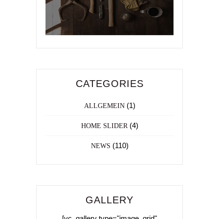
CATEGORIES
(1)
ALLGEMEIN
(4)
HOME SLIDER
(110)
NEWS
GALLERY
[vc_gallery type="image_grid"