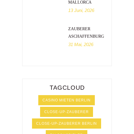
MALLORCA
13 Juni, 2026
ZAUBERER
ASCHAFFENBURG
31 Mai, 2026
TAGCLOUD
CASINO MIETEN BERLIN
CLOSE-UP-ZAUBERER
CLOSE-UP-ZAUBERER BERLIN