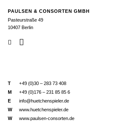
PAULSEN & CONSORTEN GMBH
Pasteurstraße 49
10407 Berlin
T
+49 (0)30 – 283 73 408
M
+49 (0)176 – 231 85 85 6
E
info@huetchenspieler.de
W
www.huetchenspieler.de
W
www.paulsen-consorten.de