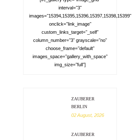
interval="3"
images="15394,15395,15396,15397,15398,15399"
onclick="link_image"
custom_links_target="_self"
column_number="3" grayscale="no"
choose_frame="default"
images_space="gallery_with_space"
img_size="full"]
ZAUBERER
BERLIN
02 August, 2026
ZAUBERER