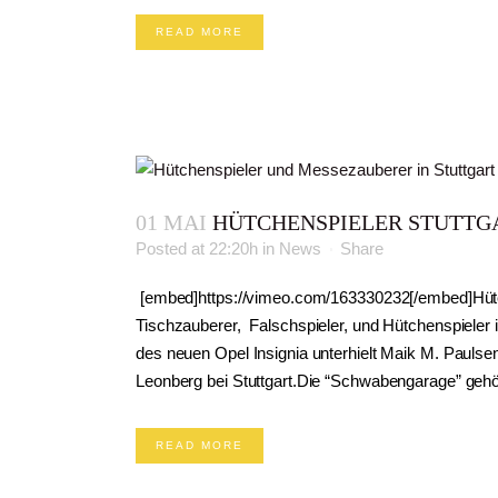
READ MORE
01 MAI
HÜTCHENSPIELER STUTTG
Posted at 22:20h
in
News
Share
[embed]https://vimeo.com/163330232[/embed]Hütch
Tischzauberer, Falschspieler, und Hütchenspieler i
des neuen Opel Insignia unterhielt Maik M. Pauls
Leonberg bei Stuttgart.Die “Schwabengarage” gehört 
READ MORE