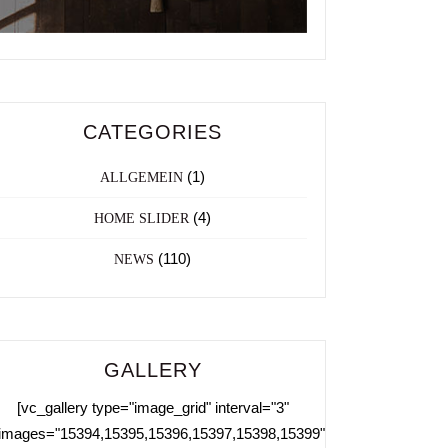
CATEGORIES
(1)
ALLGEMEIN
(4)
HOME SLIDER
(110)
NEWS
GALLERY
[vc_gallery type="image_grid" interval="3"
images="15394,15395,15396,15397,15398,15399"