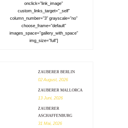
onclick="link_image"
custom_links_target="_self"
column_number="3" grayscale="no"
choose_frame="default"
images_space="gallery_with_space"
img_size="full"]
ZAUBERER BERLIN
02 August, 2026
ZAUBERER MALLORCA
13 Juni, 2026
ZAUBERER
ASCHAFFENBURG
31 Mai, 2026