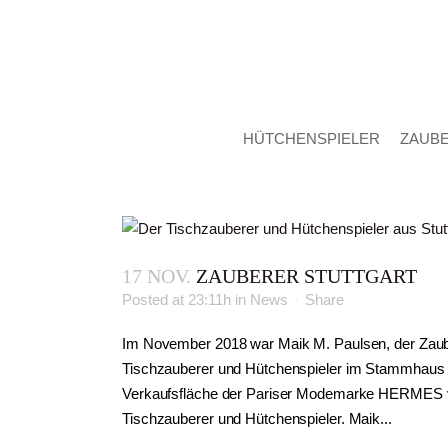
HÜTCHENSPIELER
ZAUB
17 NOV.
ZAUBERER STUTTGART
Posted at 23:11h
in
News
Share
Im November 2018 war Maik M. Paulsen, der Zaube
Tischzauberer und Hütchenspieler im Stammhaus am
Verkaufsfläche der Pariser Modemarke HERMES v
Tischzauberer und Hütchenspieler. Maik...