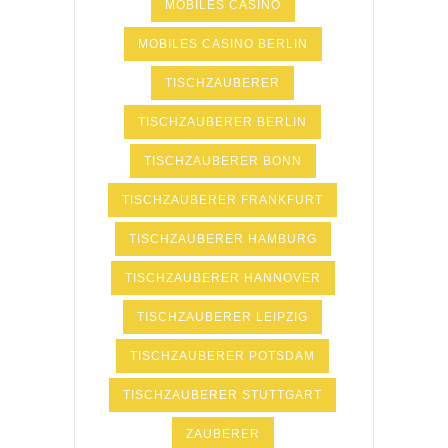
MOBILES CASINO
MOBILES CASINO BERLIN
TISCHZAUBERER
TISCHZAUBERER BERLIN
TISCHZAUBERER BONN
TISCHZAUBERER FRANKFURT
TISCHZAUBERER HAMBURG
TISCHZAUBERER HANNOVER
TISCHZAUBERER LEIPZIG
TISCHZAUBERER POTSDAM
TISCHZAUBERER STUTTGART
ZAUBERER