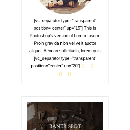
[vc_separator type="transparent"
position="center" up="15"] This is
Photoshop's version of Lorem Ipsum.
Proin gravida nibh vel velit auctor
aliquet. Aenean sollicitudin, lorem quis
[vc_separator type="transparent"
position="center" up="20"]