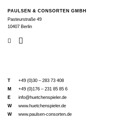
PAULSEN & CONSORTEN GMBH
Pasteurstraße 49
10407 Berlin
T
+49 (0)30 – 283 73 408
M
+49 (0)176 – 231 85 85 6
E
info@huetchenspieler.de
W
www.huetchenspieler.de
W
www.paulsen-consorten.de