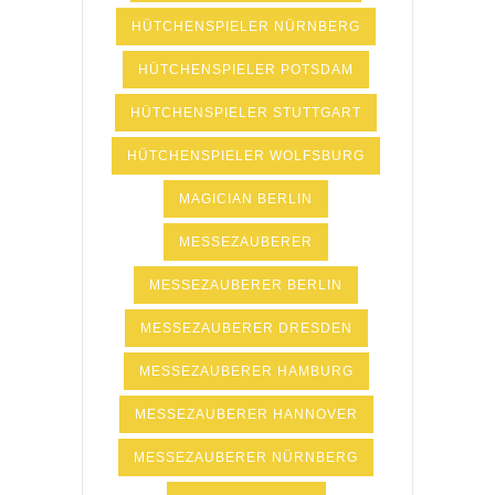
HÜTCHENSPIELER NÜRNBERG
HÜTCHENSPIELER POTSDAM
HÜTCHENSPIELER STUTTGART
HÜTCHENSPIELER WOLFSBURG
MAGICIAN BERLIN
MESSEZAUBERER
MESSEZAUBERER BERLIN
MESSEZAUBERER DRESDEN
MESSEZAUBERER HAMBURG
MESSEZAUBERER HANNOVER
MESSEZAUBERER NÜRNBERG