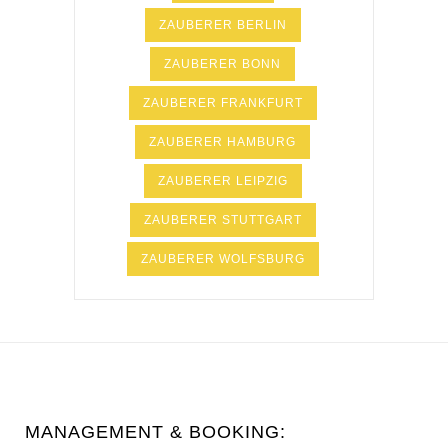
ZAUBERER BERLIN
ZAUBERER BONN
ZAUBERER FRANKFURT
ZAUBERER HAMBURG
ZAUBERER LEIPZIG
ZAUBERER STUTTGART
ZAUBERER WOLFSBURG
MANAGEMENT & BOOKING: