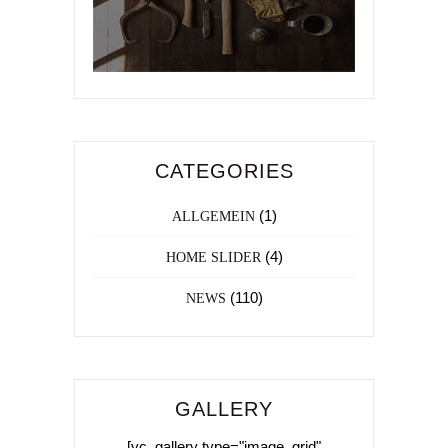
CATEGORIES
(1)
ALLGEMEIN
(4)
HOME SLIDER
(110)
NEWS
GALLERY
[vc_gallery type="image_grid"