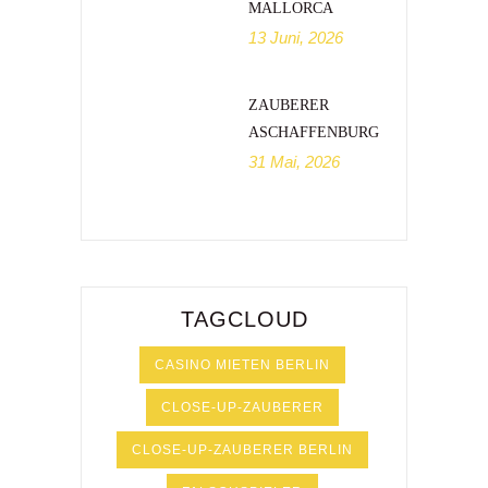
MALLORCA
13 Juni, 2026
ZAUBERER
ASCHAFFENBURG
31 Mai, 2026
TAGCLOUD
CASINO MIETEN BERLIN
CLOSE-UP-ZAUBERER
CLOSE-UP-ZAUBERER BERLIN