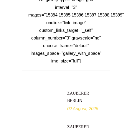
interval="3"
images="15394,15395,15396,15397,15398,15399"
onclick="link_image"
custom_links_target="_self"
column_number="3" grayscale="no"
choose_frame="default"
images_space="gallery_with_space"
img_size="full"]
ZAUBERER
BERLIN
02 August, 2026
ZAUBERER