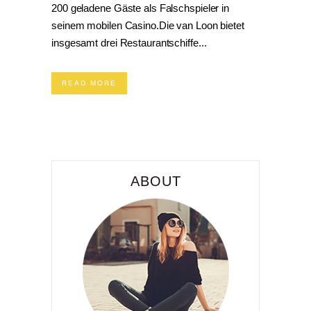
200 geladene Gäste als Falschspieler in
seinem mobilen Casino.Die van Loon bietet
insgesamt drei Restaurantschiffe...
READ MORE
ABOUT