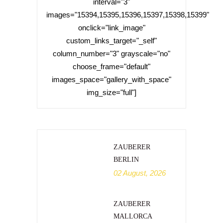
interval="3"
images="15394,15395,15396,15397,15398,15399"
onclick="link_image"
custom_links_target="_self"
column_number="3" grayscale="no"
choose_frame="default"
images_space="gallery_with_space"
img_size="full"]
ZAUBERER
BERLIN
02 August, 2026
ZAUBERER
MALLORCA