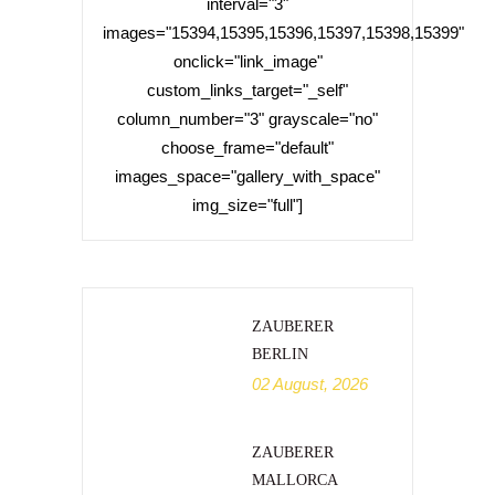
interval="3"
images="15394,15395,15396,15397,15398,15399"
onclick="link_image"
custom_links_target="_self"
column_number="3" grayscale="no"
choose_frame="default"
images_space="gallery_with_space"
img_size="full"]
ZAUBERER
BERLIN
02 August, 2026
ZAUBERER
MALLORCA