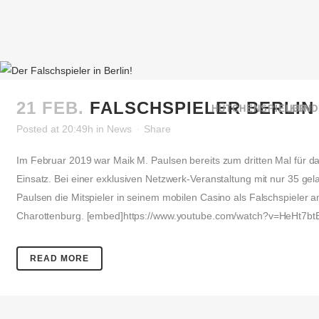
21 FEB.
FALSCHSPIELER BERLIN
HÜTCHENSPIELER
KUND
Posted at 20:49h
in
News
Share
Im Februar 2019 war Maik M. Paulsen bereits zum dritten Mal für 
Einsatz. Bei einer exklusiven Netzwerk-Veranstaltung mit nur 35 ge
Paulsen die Mitspieler in seinem mobilen Casino als Falschspieler a
Charottenburg. [embed]https://www.youtube.com/watch?v=HeHt7btB
READ MORE