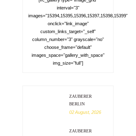
interval="3"
images="15394,15395,15396,15397,15398,15399"
onclick="link_image"
custom_links_target="_self"
column_number="3" grayscale="no"
choose_frame="default"
images_space="gallery_with_space"
img_size="full"]
ZAUBERER
BERLIN
02 August, 2026
ZAUBERER