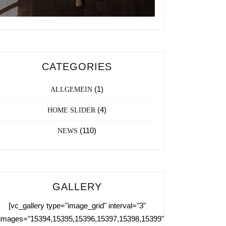
CATEGORIES
(1)
ALLGEMEIN
(4)
HOME SLIDER
(110)
NEWS
GALLERY
[vc_gallery type="image_grid" interval="3"
images="15394,15395,15396,15397,15398,15399"