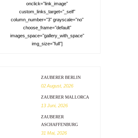
onclick="link_image"
custom_links_target="_self"
column_number="3" grayscale="no"
choose_frame="default"
images_space="gallery_with_space"
img_size="full"]
ZAUBERER BERLIN
02 August, 2026
ZAUBERER MALLORCA
13 Juni, 2026
ZAUBERER
ASCHAFFENBURG
31 Mai, 2026