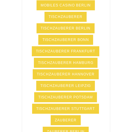
MOBILES CASINO BERLIN
TISCHZAUBERER
TISCHZAUBERER BERLIN
TISCHZAUBERER BONN
TISCHZAUBERER FRANKFURT
TISCHZAUBERER HAMBURG
TISCHZAUBERER HANNOVER
TISCHZAUBERER LEIPZIG
TISCHZAUBERER POTSDAM
TISCHZAUBERER STUTTGART
ZAUBERER
ZAUBERER BERLIN