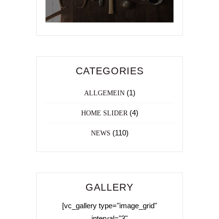
CATEGORIES
(1)
ALLGEMEIN
(4)
HOME SLIDER
(110)
NEWS
GALLERY
[vc_gallery type="image_grid"
interval="3"