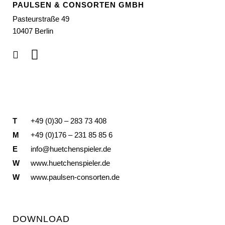
PAULSEN & CONSORTEN GMBH
Pasteurstraße 49
10407 Berlin
T
+49 (0)30 – 283 73 408
M
+49 (0)176 – 231 85 85 6
E
info@huetchenspieler.de
W
www.huetchenspieler.de
W
www.paulsen-consorten.de
DOWNLOAD