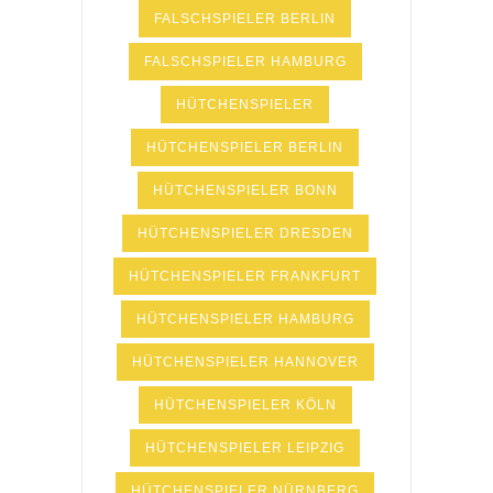
FALSCHSPIELER BERLIN
FALSCHSPIELER HAMBURG
HÜTCHENSPIELER
HÜTCHENSPIELER BERLIN
HÜTCHENSPIELER BONN
HÜTCHENSPIELER DRESDEN
HÜTCHENSPIELER FRANKFURT
HÜTCHENSPIELER HAMBURG
HÜTCHENSPIELER HANNOVER
HÜTCHENSPIELER KÖLN
HÜTCHENSPIELER LEIPZIG
HÜTCHENSPIELER NÜRNBERG