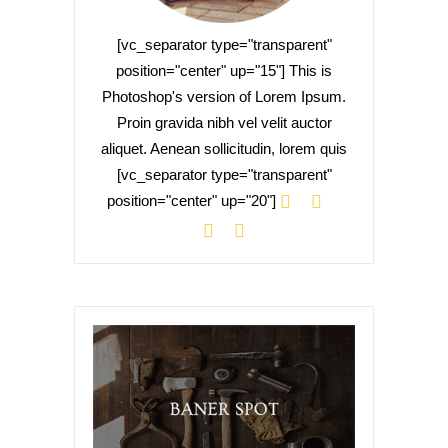
[vc_separator type="transparent"
position="center" up="15"] This is
Photoshop's version of Lorem Ipsum.
Proin gravida nibh vel velit auctor
aliquet. Aenean sollicitudin, lorem quis
[vc_separator type="transparent"
position="center" up="20"]