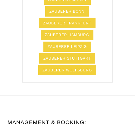
ZAUBERER BONN
ZAUBERER FRANKFURT
ZAUBERER HAMBURG
ZAUBERER LEIPZIG
ZAUBERER STUTTGART
ZAUBERER WOLFSBURG
MANAGEMENT & BOOKING: