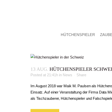
HÜTCHENSPIELER
ZAUB
13 AUG.
HÜTCHENSPIELER SCHWE
Posted at 21:41h
in
News
Share
Im August 2018 war Maik M. Paulsen als Hütchensp
Einsatz. Auf einer Veranstaltung der Firma Data M
als Tischzauberer, Hütchenspieler und Falschspiel