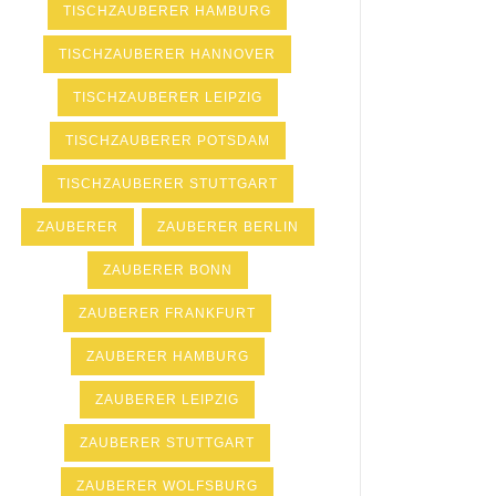
TISCHZAUBERER HAMBURG
TISCHZAUBERER HANNOVER
TISCHZAUBERER LEIPZIG
TISCHZAUBERER POTSDAM
TISCHZAUBERER STUTTGART
ZAUBERER
ZAUBERER BERLIN
ZAUBERER BONN
ZAUBERER FRANKFURT
ZAUBERER HAMBURG
ZAUBERER LEIPZIG
ZAUBERER STUTTGART
ZAUBERER WOLFSBURG