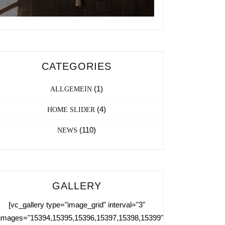
CATEGORIES
(1)
ALLGEMEIN
(4)
HOME SLIDER
(110)
NEWS
GALLERY
[vc_gallery type="image_grid" interval="3"
images="15394,15395,15396,15397,15398,15399"