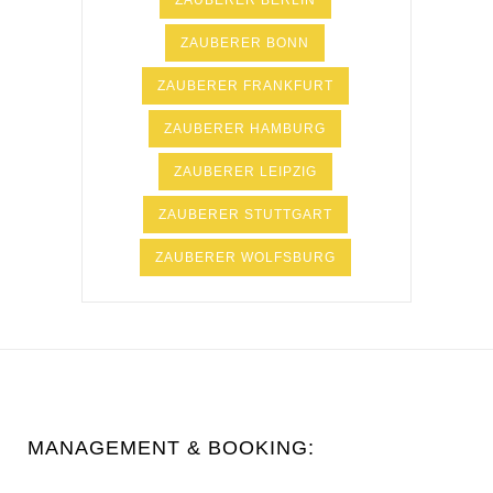
ZAUBERER BERLIN
ZAUBERER BONN
ZAUBERER FRANKFURT
ZAUBERER HAMBURG
ZAUBERER LEIPZIG
ZAUBERER STUTTGART
ZAUBERER WOLFSBURG
MANAGEMENT & BOOKING: