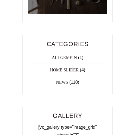
CATEGORIES
(1)
ALLGEMEIN
(4)
HOME SLIDER
(110)
NEWS
GALLERY
[vc_gallery type="image_grid"
interval="3"