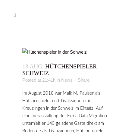
13 AUG.
HÜTCHENSPIELER
SCHWEIZ
Posted at 21:41h
in
News
Share
Im August 2018 war Maik M. Paulsen als
Hütchenspieler und Tischzauberer in
Kreuzlingen in der Schweiz im Einsatz. Auf
einer Veranstaltung der Firma Data Migration
unterhielt er 140 geladene Gäste direkt am
Bodensee als Tischzauberer, Hütchenspieler