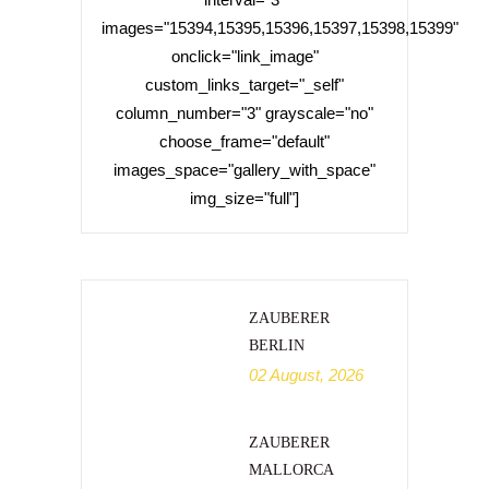
images="15394,15395,15396,15397,15398,15399"
onclick="link_image"
custom_links_target="_self"
column_number="3" grayscale="no"
choose_frame="default"
images_space="gallery_with_space"
img_size="full"]
ZAUBERER
BERLIN
02 August, 2026
ZAUBERER
MALLORCA