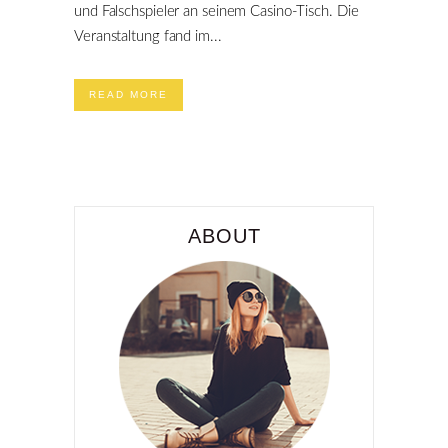
und Falschspieler an seinem Casino-Tisch. Die
Veranstaltung fand im...
READ MORE
ABOUT