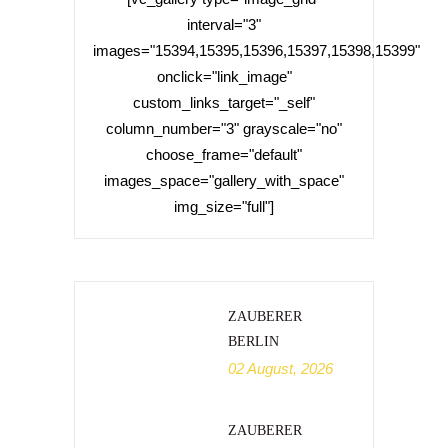
interval="3"
images="15394,15395,15396,15397,15398,15399"
onclick="link_image"
custom_links_target="_self"
column_number="3" grayscale="no"
choose_frame="default"
images_space="gallery_with_space"
img_size="full"]
ZAUBERER
BERLIN
02 August, 2026
ZAUBERER