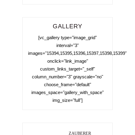
GALLERY
[vc_gallery type="image_grid"
interval="3"
images="15394,15395,15396,15397,15398,15399"
onclick="link_image"
custom_links_target="_self"
column_number="3" grayscale="no"
choose_frame="default"
images_space="gallery_with_space"
img_size="full"]
ZAUBERER