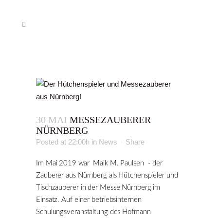
30 MAI
MESSEZAUBERER
NÜRNBERG
Posted at 22:00h
in
News
Share
Im Mai 2019 war Maik M. Paulsen - der
Zauberer aus Nürnberg als Hütchenspieler und
Tischzauberer in der Messe Nürnberg im
Einsatz. Auf einer betriebsinternen
Schulungsveranstaltung des Hofmann