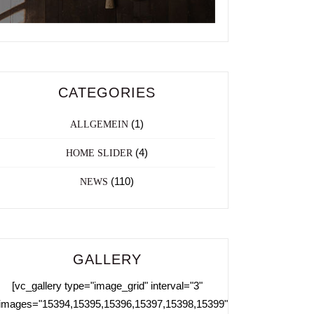
CATEGORIES
(1)
ALLGEMEIN
(4)
HOME SLIDER
(110)
NEWS
GALLERY
[vc_gallery type="image_grid" interval="3"
images="15394,15395,15396,15397,15398,15399"