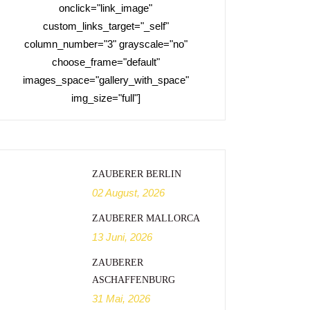
onclick="link_image"
custom_links_target="_self"
column_number="3" grayscale="no"
choose_frame="default"
images_space="gallery_with_space"
img_size="full"]
ZAUBERER BERLIN
02 August, 2026
ZAUBERER MALLORCA
13 Juni, 2026
ZAUBERER
ASCHAFFENBURG
31 Mai, 2026