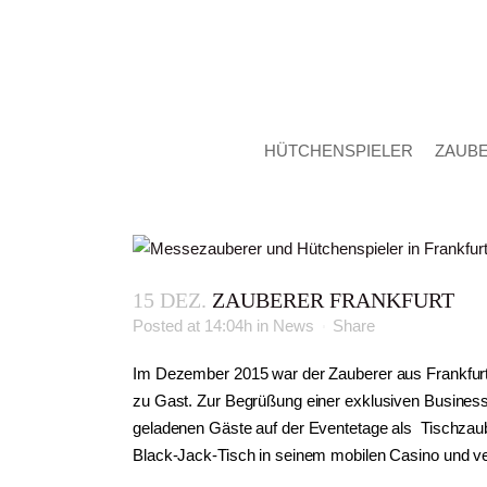
HÜTCHENSPIELER
ZAUB
15 DEZ.
ZAUBERER FRANKFURT
Posted at 14:04h
in
News
Share
Im Dezember 2015 war der Zauberer aus Frankfurt
zu Gast. Zur Begrüßung einer exklusiven Business-
geladenen Gäste auf der Eventetage als Tischzaub
Black-Jack-Tisch in seinem mobilen Casino und ver