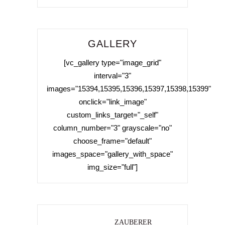
GALLERY
[vc_gallery type="image_grid"
interval="3"
images="15394,15395,15396,15397,15398,15399"
onclick="link_image"
custom_links_target="_self"
column_number="3" grayscale="no"
choose_frame="default"
images_space="gallery_with_space"
img_size="full"]
ZAUBERER