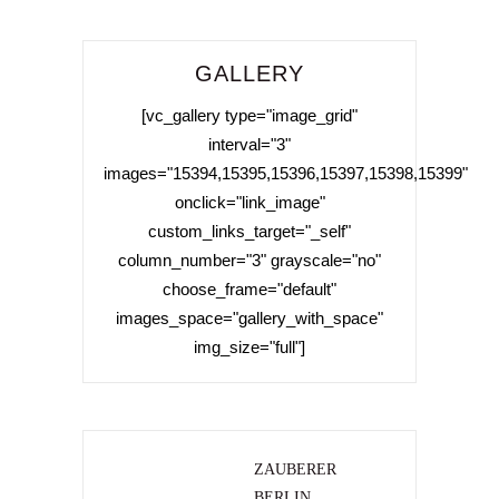
GALLERY
[vc_gallery type="image_grid"
interval="3"
images="15394,15395,15396,15397,15398,15399"
onclick="link_image"
custom_links_target="_self"
column_number="3" grayscale="no"
choose_frame="default"
images_space="gallery_with_space"
img_size="full"]
ZAUBERER
BERLIN