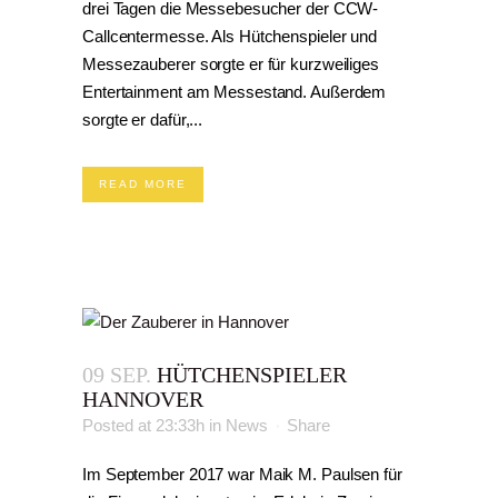
drei Tagen die Messebesucher der CCW-
Callcentermesse. Als Hütchenspieler und
Messezauberer sorgte er für kurzweiliges
Entertainment am Messestand. Außerdem
sorgte er dafür,...
READ MORE
09 SEP.
HÜTCHENSPIELER
HANNOVER
Posted at 23:33h
in
News
Share
Im September 2017 war Maik M. Paulsen für