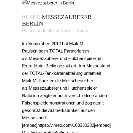
01 SEP.
MESSEZAUBERER
BERLIN
Posted at 00:08h
in
News
Share
Im September 2012 hat Maik M.
Paulsen beim TOTAL Partnerforum
als Messezauberer und Hütchenspieler im
Estrel Hotel Berlin gezaubert. Am Messestand
der TOTAL-Tankkartenabteilung unterhielt
Maik M. Paulsen die Messebesucher
als Messezauberer und Hütchenspieler.
Natürlich zeigte er auch verschiedene andere
Falschspieldemonstrationen und zog damit
geschickt die Aufmerksamkeit auf den
Messestand.
[embed]https://vimeo.com/163330232[/embed]
Das Estrel Hotel Berlin ist das...