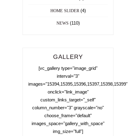
(4)
HOME SLIDER
(110)
NEWS
GALLERY
[vc_gallery type="image_grid"
interval="3"
images="15394,15395,15396,15397,15398,15399"
onclick="link_image"
custom_links_target="_self"
column_number="3" grayscale="no"
choose_frame="default"
images_space="gallery_with_space"
img_size="full"]