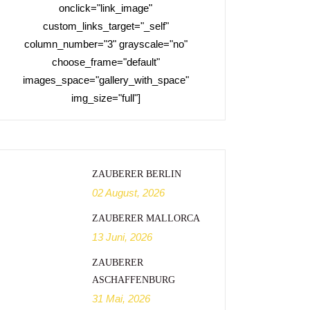
onclick="link_image"
custom_links_target="_self"
column_number="3" grayscale="no"
choose_frame="default"
images_space="gallery_with_space"
img_size="full"]
ZAUBERER BERLIN
02 August, 2026
ZAUBERER MALLORCA
13 Juni, 2026
ZAUBERER
ASCHAFFENBURG
31 Mai, 2026