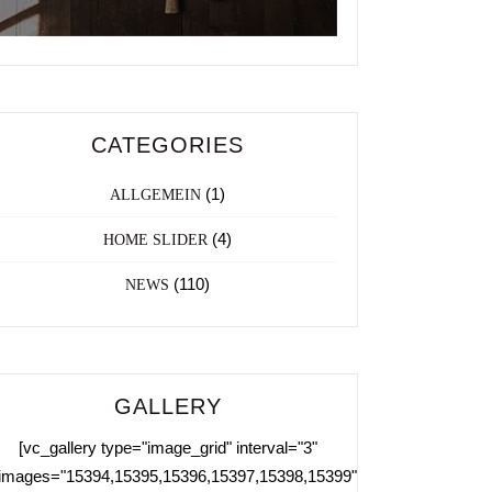
CATEGORIES
(1)
ALLGEMEIN
(4)
HOME SLIDER
(110)
NEWS
GALLERY
[vc_gallery type="image_grid" interval="3"
images="15394,15395,15396,15397,15398,15399"