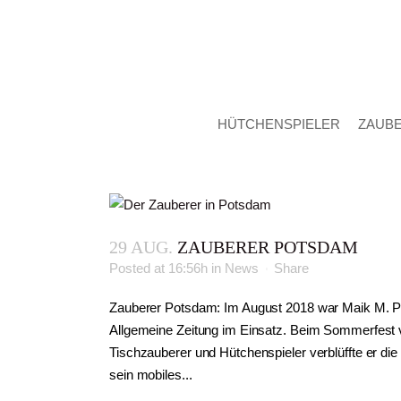
HÜTCHENSPIELER
ZAUB
29 AUG.
ZAUBERER POTSDAM
Posted at 16:56h
in
News
Share
Zauberer Potsdam: Im August 2018 war Maik M. Pa
Allgemeine Zeitung im Einsatz. Beim Sommerfest v
Tischzauberer und Hütchenspieler verblüffte er di
sein mobiles...