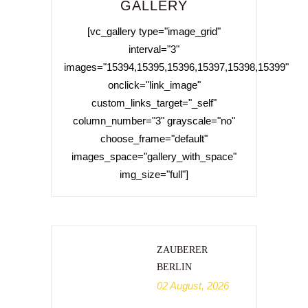
GALLERY
[vc_gallery type="image_grid"
interval="3"
images="15394,15395,15396,15397,15398,15399"
onclick="link_image"
custom_links_target="_self"
column_number="3" grayscale="no"
choose_frame="default"
images_space="gallery_with_space"
img_size="full"]
ZAUBERER
BERLIN
02 August, 2026