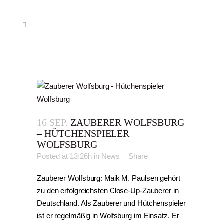
16 SEP.
ZAUBERER WOLFSBURG
– HÜTCHENSPIELER
WOLFSBURG
Posted at 13:26h
in
News
Share
Zauberer Wolfsburg: Maik M. Paulsen gehört
zu den erfolgreichsten Close-Up-Zauberer in
Deutschland. Als Zauberer und Hütchenspieler
ist er regelmäßig in Wolfsburg im Einsatz. Er